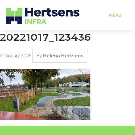
MENU
20221017_123436
HOME
Helena Hertsens
2 January 2025
By
OVER ONS
DIENSTEN
PROJECTEN
VERHUUR
VACATURES