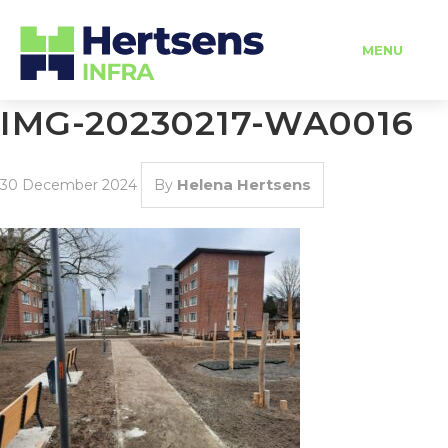
MENU
IMG-20230217-WA0016
HOME
Helena Hertsens
30 December 2024
By
OVER ONS
DIENSTEN
PROJECTEN
VERHUUR
VACATURES